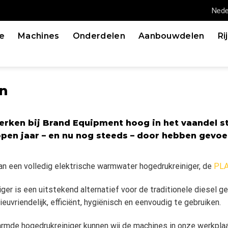
Nede
e
Machines
Onderdelen
Aanbouwdelen
Ri
n
rken bij Brand Equipment hoog in het vaandel st
open jaar – en nu nog steeds – door hebben gevo
an een volledig elektrische warmwater hogedrukreiniger, de
PLA
er is een uitstekend alternatief voor de traditionele diesel 
uvriendelijk, efficiënt, hygiënisch en eenvoudig te gebruiken.
armde hogedrukreiniger kunnen wij de machines in onze werkplaa