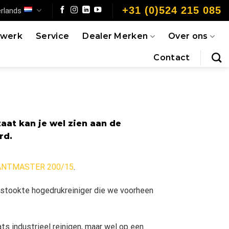
+31 (0)524 215 085
rlands
jwerk
Service
Dealer Merken
Over ons
Contact
aat kan je wel zien aan de
erd.
NTMASTER 200/15
.
gestookte hogedrukreiniger die we voorheen
ts industrieel reinigen, maar wel op een