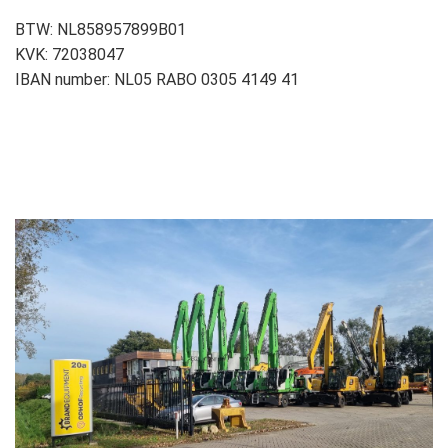
BTW: NL858957899B01
KVK: 72038047
IBAN number: NL05 RABO 0305 4149 41