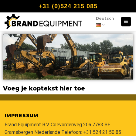
+31 (0)524 215 085
Deutsch
Voeg je koptekst hier toe
IMPRESSUM
Brand Equipment B.V. Coevorderweg 20a 7783 BE
Gramsbergen Niederlande Telefoon:
+31 524 21 50 85